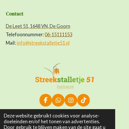
Contact
De Leet 51, 1648 VN
,
De Goorn
Telefoonnummer:
06-15111153
Mail:
info@streekstalletje51.nl
F
W
I
T
a
h
n
i
c
a
s
k
Deze website gebruikt cookies voor analyse-
© 2022 - 2024 streekstalletje51.nl
e
t
t
T
doeleinden en/of het tonen van advertenties.
b
s
a
o
Door gebruik te blijven maken van de site gaat u