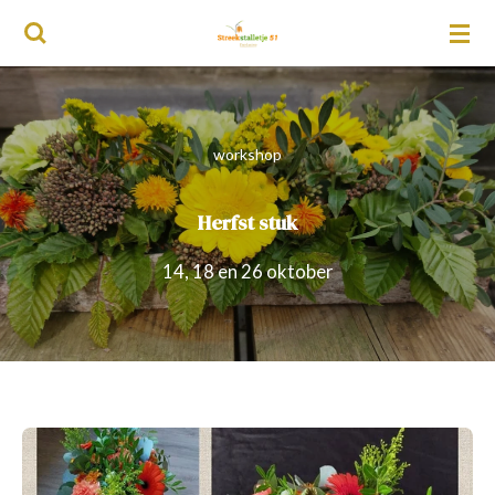
Ga
direct
naar
de
workshop
hoofdinhoud
Herfst stuk
14, 18 en 26 oktober