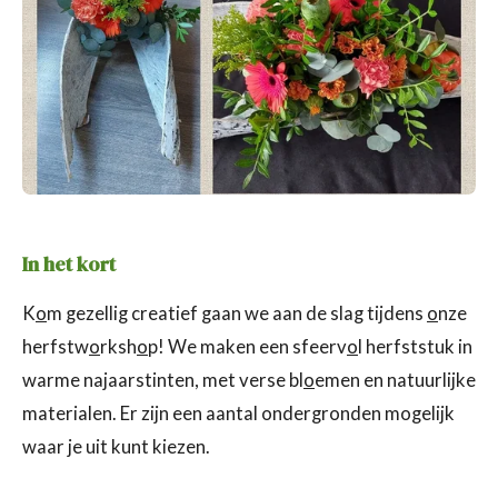
In het kort
K
o
m gezellig creatief gaan we aan de slag tijdens
o
nze
herfstw
o
rksh
o
p! We maken een sfeerv
o
l herfststuk in
warme najaarstinten, met verse bl
o
emen en natuurlijke
materialen. Er zijn een aantal ondergronden mogelijk
waar je uit kunt kiezen.